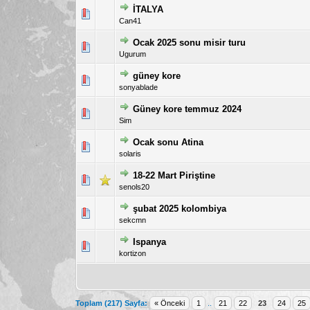
İTALYA
5 üzerinden 0 Oy - Toplam 
1
Can41
Ocak 2025 sonu misir turu
5 üzerinden 1 Oy - Toplam
1
Ugurum
güney kore
5 üzerinden 0 Oy - Toplam 
1
sonyablade
Güney kore temmuz 2024
5 üzerinden 0 Oy - Toplam 
1
Sim
Ocak sonu Atina
5 üzerinden 0 Oy - Toplam 
1
solaris
18-22 Mart Piriştine
5 üzerinden 0 Oy - Toplam 
1
senols20
şubat 2025 kolombiya
5 üzerinden 0 Oy - Toplam 
1
sekcmn
Ispanya
5 üzerinden 0 Oy - Toplam 
1
kortizon
Toplam (217) Sayfa:
« Önceki
1
..
21
22
23
24
25