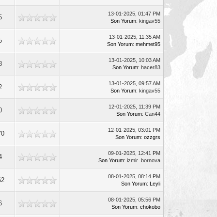
13-01-2025, 01:47 PM
5
Son Yorum
: kingav55
13-01-2025, 11:35 AM
5
Son Yorum
:
mehmet95
13-01-2025, 10:03 AM
8
Son Yorum
: hacer83
13-01-2025, 09:57 AM
2
Son Yorum
: kingav55
12-01-2025, 11:39 PM
0
Son Yorum
: Can44
12-01-2025, 03:01 PM
70
Son Yorum
:
ozzgrs
09-01-2025, 12:41 PM
4
Son Yorum
: izmir_bornova
08-01-2025, 08:14 PM
62
Son Yorum
:
Leyli
08-01-2025, 05:56 PM
6
Son Yorum
:
chokobo