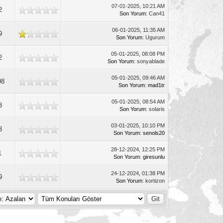
07-01-2025, 10:21 AM
2
Son Yorum
: Can41
06-01-2025, 11:35 AM
9
Son Yorum
: Ugurum
05-01-2025, 08:08 PM
2
Son Yorum
: sonyablade
05-01-2025, 09:46 AM
98
Son Yorum
:
mad1tr
05-01-2025, 08:54 AM
3
Son Yorum
: solaris
03-01-2025, 10:10 PM
3
Son Yorum
:
senols20
28-12-2024, 12:25 PM
1
Son Yorum
:
giresunlu
24-12-2024, 01:38 PM
9
Son Yorum
: kortizon