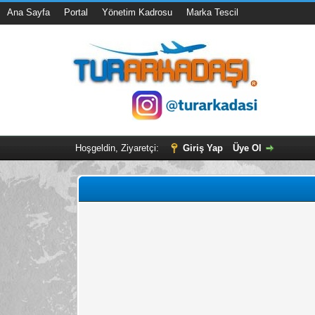
Ana Sayfa
Portal
Yönetim Kadrosu
Marka Tescil
Hoşgeldin, Ziyaretçi:
Giriş Yap
Üye Ol