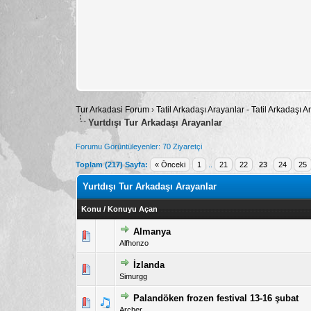
Tur Arkadasi Forum
›
Tatil Arkadaşı Arayanlar - Tatil Arkadaşı
Yurtdışı Tur Arkadaşı Arayanlar
Forumu Görüntüleyenler: 70 Ziyaretçi
Toplam (217) Sayfa:
« Önceki
1
..
21
22
23
24
25
Yurtdışı Tur Arkadaşı Arayanlar
Konu
/
Konuyu Açan
Almanya
5 üzerinden 0 Oy - Toplam 
1
Alfhonzo
İzlanda
5 üzerinden 1 Oy - Toplam
1
Simurgg
Palandöken frozen festival 13-16 şubat
5 üzerinden 0 Oy - Toplam 
1
Archer