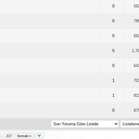
Ortalama 0 Oy Verilmiş
2
3
4
5
0
59
 Ortalama 1 Oy Verilmiş
2
3
4
5
0
78
Ortalama 0 Oy Verilmiş
2
3
4
5
0
69
Ortalama 0 Oy Verilmiş
2
3
4
5
5
1,7
Ortalama 0 Oy Verilmiş
2
3
4
5
0
64
Ortalama 0 Oy Verilmiş
2
3
4
5
1
70
Ortalama 0 Oy Verilmiş
2
3
4
5
1
81
Ortalama 0 Oy Verilmiş
2
3
4
5
0
67
..
217
Sonraki »