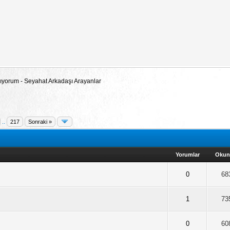
 Arıyorum - Seyahat Arkadaşı Arayanlar
..
217
Sonraki »
Yorumlar
Oku
Ortalama 0 Oy Verilmiş
2
3
4
5
0
68
 Ortalama 1 Oy Verilmiş
2
3
4
5
1
73
Ortalama 0 Oy Verilmiş
2
3
4
5
0
60