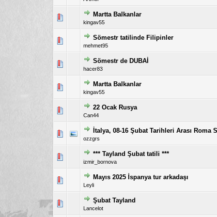
Martta Balkanlar
5 üzerinden 0 Oy - Toplam 
1
kingav55
Sömestr tatilinde Filipinler
5 üzerinden 0 Oy - Toplam 
1
mehmet95
Sömestr de DUBAİ
5 üzerinden 0 Oy - Toplam 
1
hacer83
Martta Balkanlar
5 üzerinden 0 Oy - Toplam 
1
kingav55
22 Ocak Rusya
5 üzerinden 0 Oy - Toplam 
1
Can44
İtalya, 08-16 Şubat Tarihleri Arası Roma 
5 üzerinden 0 Oy - Toplam 
1
ozzgrs
*** Tayland Şubat tatili ***
5 üzerinden 0 Oy - Toplam 
1
izmir_bornova
Mayıs 2025 İspanya tur arkadaşı
5 üzerinden 0 Oy - Toplam 
1
Leyli
Şubat Tayland
5 üzerinden 0 Oy - Toplam 
1
Lancelot