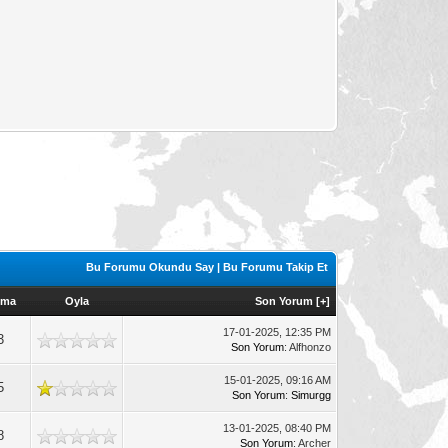
Bu Forumu Okundu Say
|
Bu Forumu Takip Et
nma
Oyla
Son Yorum
[
+
]
17-01-2025, 12:35 PM
3
Son Yorum
: Alfhonzo
15-01-2025, 09:16 AM
5
Son Yorum
:
Simurgg
13-01-2025, 08:40 PM
8
Son Yorum
: Archer