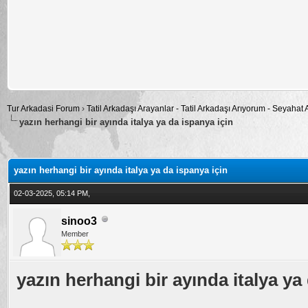
Tur Arkadasi Forum
›
Tatil Arkadaşı Arayanlar - Tatil Arkadaşı Arıyorum - Seyahat
yazın herhangi bir ayında italya ya da ispanya için
alama: 0
yazın herhangi bir ayında italya ya da ispanya için
02-03-2025, 05:14 PM,
sinoo3
Member
yazın herhangi bir ayında italya ya