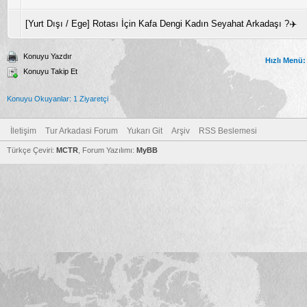
[Yurt Dışı / Ege] Rotası İçin Kafa Dengi Kadın Seyahat Arkadaşı ?✈️
Konuyu Yazdır
Hızlı Menü:
Konuyu Takip Et
Konuyu Okuyanlar: 1 Ziyaretçi
İletişim
Tur Arkadasi Forum
Yukarı Git
Arşiv
RSS Beslemesi
Türkçe Çeviri:
MCTR
, Forum Yazılımı:
MyBB