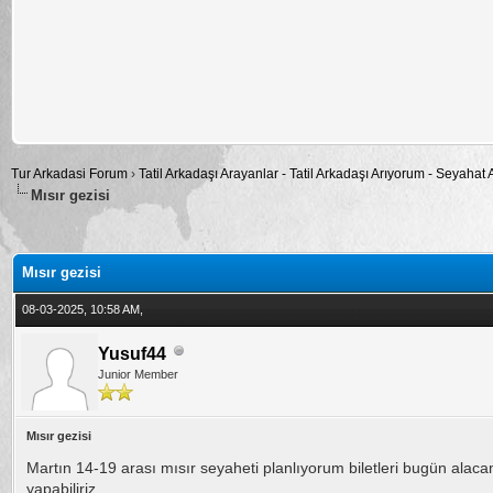
Tur Arkadasi Forum
›
Tatil Arkadaşı Arayanlar - Tatil Arkadaşı Arıyorum - Seyahat
Mısır gezisi
alama: 0
Mısır gezisi
08-03-2025, 10:58 AM,
Yusuf44
Junior Member
Mısır gezisi
Martın 14-19 arası mısır seyaheti planlıyorum biletleri bugün alacam 
yapabiliriz.