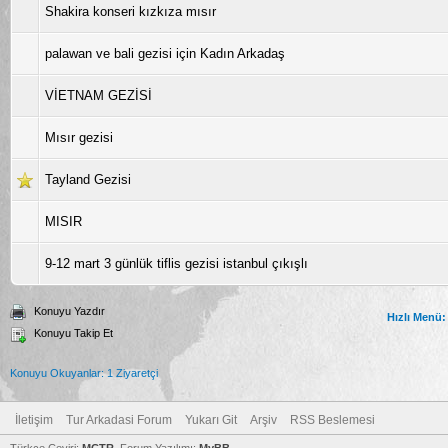
Shakira konseri kızkıza mısır
palawan ve bali gezisi için Kadın Arkadaş
VİETNAM GEZİSİ
Mısır gezisi
Tayland Gezisi
MISIR
9-12 mart 3 günlük tiflis gezisi istanbul çıkışlı
Konuyu Yazdır
Hızlı Menü:
Konuyu Takip Et
Konuyu Okuyanlar: 1 Ziyaretçi
İletişim
Tur Arkadasi Forum
Yukarı Git
Arşiv
RSS Beslemesi
Türkçe Çeviri:
MCTR
, Forum Yazılımı:
MyBB