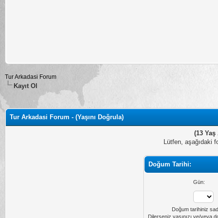
Tur Arkadasi Forum
Kayıt Ol
Tur Arkadasi Forum - (Yaşını Doğrula)
(13 Yaş 
Lütfen, aşağıdaki f
Doğum Tarihi:
Gün:
Doğum tarihiniz sad
Dilerseniz yaşınızı ve/veya do