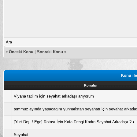
Ara
«
Önceki Konu
|
Sonraki Konu
»
Konu ile
Konular
Viyana tatilim için seyahat arkadaşı arıyorum
temmuz ayında yapacagım yunnaıistan seyahatı için seyahat arkada
[Yurt Dışı / Ege] Rotası İçin Kafa Dengi Kadın Seyahat Arkadaşı ?✈️
Seyahat