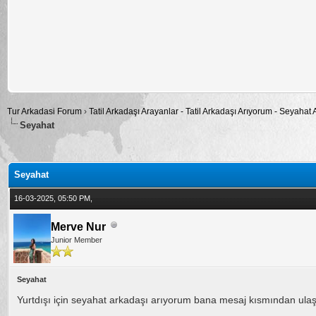
Tur Arkadasi Forum
›
Tatil Arkadaşı Arayanlar - Tatil Arkadaşı Arıyorum - Seyahat
Seyahat
alama: 0
Seyahat
16-03-2025, 05:50 PM,
Merve Nur
Junior Member
Seyahat
Yurtdışı için seyahat arkadaşı arıyorum bana mesaj kısmından ulaşab