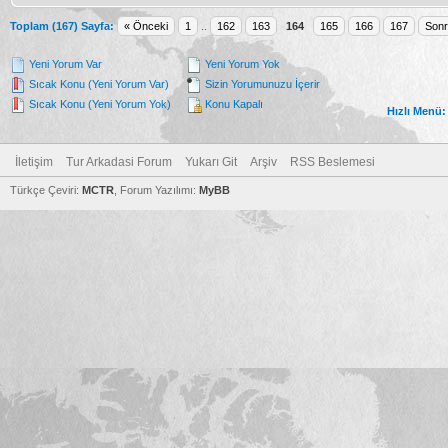
Toplam (167) Sayfa:
« Önceki
1
..
162
163
164
165
166
167
Sonr
Yeni Yorum Var
Yeni Yorum Yok
Sıcak Konu (Yeni Yorum Var)
Sizin Yorumunuzu İçerir
Sıcak Konu (Yeni Yorum Yok)
Konu Kapalı
Hızlı Menü:
İletişim
Tur Arkadasi Forum
Yukarı Git
Arşiv
RSS Beslemesi
Türkçe Çeviri:
MCTR
, Forum Yazılımı:
MyBB