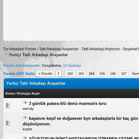
Tur Arkadasi Forum
›
Tatil Arkadaşı Arayanlar - Tatil Arkadaşı Arıyorum - Seyahat
Yurtiçi Tatil Arkadaşı Arayanlar
Forumu Görüntüleyenler:
Gezginbahar
, 19 Ziyaretçi
Toplam (167) Sayfa:
« Önceki
1
..
162
163
164
165
166
167
Sonr
Yurtiçi Tatil Arkadaşı Arayanlar
Konu
/
Konuyu Açan
3 günlük patara-ölü deniz-marmaris turu
5 üzerinden 0 Oy - Toplam Ortalama 0 Oy Verilmiş
1
2
3
4
5
eternity
bayanım keşif ve doğasever byn arkadaşlarla bir kaç gün 
5 üzerinden 0 Oy - Toplam Ortalama 0 Oy Verilmiş
1
2
3
4
5
düşünüyorum.
keşfet
AĞUSTOSUN İKİNCİ HAFTASINDAN İTİBAREN ÇEŞME 