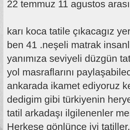
22 temmuz 11 agustos arası 
karı koca tatile çıkacagız y
ben 41 .neşeli matrak insanla
yanımıza seviyeli düzgün ta
yol masraflarını paylaşabile
ankarada ikamet ediyoruz ke
dedigim gibi türkiyenin herye
tatil arkadaşı ilgilenenler me
Herkese gönlünce iyi tatiller..