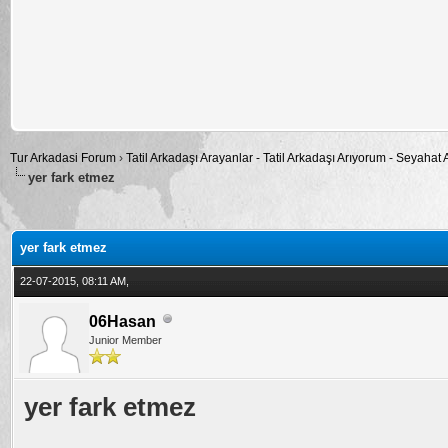
Tur Arkadasi Forum
›
Tatil Arkadaşı Arayanlar - Tatil Arkadaşı Arıyorum - Seyahat
yer fark etmez
alama: 0
yer fark etmez
22-07-2015, 08:11 AM,
06Hasan
Junior Member
yer fark etmez