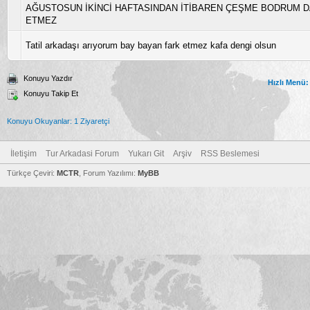
AĞUSTOSUN İKİNCİ HAFTASINDAN İTİBAREN ÇEŞME BODRUM D
ETMEZ
Tatil arkadaşı arıyorum bay bayan fark etmez kafa dengi olsun
Konuyu Yazdır
Hızlı Menü:
Konuyu Takip Et
Konuyu Okuyanlar: 1 Ziyaretçi
İletişim
Tur Arkadasi Forum
Yukarı Git
Arşiv
RSS Beslemesi
Türkçe Çeviri:
MCTR
, Forum Yazılımı:
MyBB