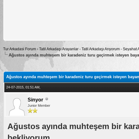
Tur Arkadasi Forum
›
Tatil Arkadaşı Arayanlar - Tatil Arkadaşı Arıyorum - Seyahat
Ağustos ayında muhteşem bir karadeniz turu geçirmek isteyen baya
alama: 0
Ağustos ayında muhteşem bir karadeniz turu geçirmek isteyen bayan
24-07-2015, 01:51 AM,
Sinyor
Junior Member
Ağustos ayında muhteşem bir karad
bekliyorum