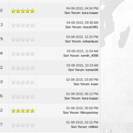
04-08-2015, 04:04 PM
92
Son Yorum
:
bora kaaan
04-08-2015, 09:38 AM
13
Son Yorum
:
murat1981
03-08-2015, 12:25 PM
79
Son Yorum
:
sebastiyan
03-08-2015, 11:54 AM
04
Son Yorum
:
semih_4098
03-08-2015, 10:19 AM
42
Son Yorum
:
kenan06
02-08-2015, 03:08 PM
53
Son Yorum
:
kaan
01-08-2015, 06:12 PM
35
Son Yorum
:
bora kaaan
01-08-2015, 05:59 PM
42
Son Yorum
:
Missportnoy
01-08-2015, 03:15 PM
27
Son Yorum
:
refikkk