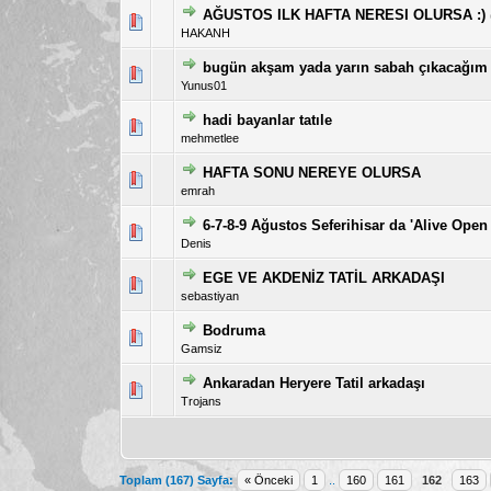
AĞUSTOS ILK HAFTA NERESI OLURSA :)
5 üzerinden 0 Oy - Toplam 
1
HAKANH
bugün akşam yada yarın sabah çıkacağım yo
5 üzerinden 0 Oy - Toplam 
1
Yunus01
hadi bayanlar tatıle
5 üzerinden 0 Oy - Toplam 
1
mehmetlee
HAFTA SONU NEREYE OLURSA
5 üzerinden 0 Oy - Toplam 
1
emrah
6-7-8-9 Ağustos Seferihisar da 'Alive Open A
5 üzerinden 0 Oy - Toplam 
1
Denis
EGE VE AKDENİZ TATİL ARKADAŞI
5 üzerinden 1 Oy - Topl
1
sebastiyan
Bodruma
5 üzerinden 1 Oy - 
1
Gamsiz
Ankaradan Heryere Tatil arkadaşı
5 üzerinden 1 Oy - Toplam
1
Trojans
Toplam (167) Sayfa:
« Önceki
1
..
160
161
162
163