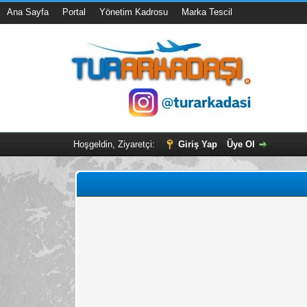
Ana Sayfa
Portal
Yönetim Kadrosu
Marka Tescil
Hoşgeldin, Ziyaretçi:
Giriş Yap
Üye Ol