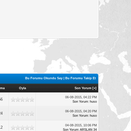
Bu Forumu Okundu Say
|
Bu Forumu Takip Et
nma
Oyla
Son Yorum
[
+
]
06-08-2015, 04:22 PM
56
Son Yorum
:
huso
06-08-2015, 04:20 PM
24
Son Yorum
:
huso
04-08-2015, 10:06 PM
12
Son Yorum
:
ARSLAN 34