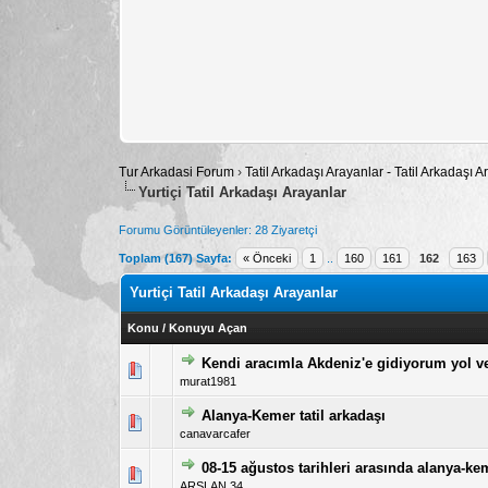
Tur Arkadasi Forum
›
Tatil Arkadaşı Arayanlar - Tatil Arkadaşı
Yurtiçi Tatil Arkadaşı Arayanlar
Forumu Görüntüleyenler: 28 Ziyaretçi
Toplam (167) Sayfa:
« Önceki
1
..
160
161
162
163
Yurtiçi Tatil Arkadaşı Arayanlar
Konu
/
Konuyu Açan
Kendi aracımla Akdeniz'e gidiyorum yol ve
5 üzerinden 0 Oy - Toplam 
1
murat1981
Alanya-Kemer tatil arkadaşı
5 üzerinden 0 Oy - Toplam 
1
canavarcafer
08-15 ağustos tarihleri arasında alanya-ke
5 üzerinden 0 Oy - Toplam 
1
ARSLAN 34