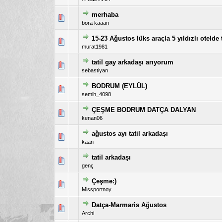
merhaba
5 üzerinden 1 Oy - 
1
bora kaaan
15-23 Ağustos lüks araçla 5 yıldızlı otelde
5 üzerinden 0 Oy - Toplam 
1
murat1981
tatil gay arkadaşı arıyorum
5 üzerinden 0 Oy - Toplam 
1
sebastiyan
BODRUM (EYLÜL)
5 üzerinden 0 Oy - Toplam 
1
semih_4098
ÇEŞME BODRUM DATÇA DALYAN
5 üzerinden 0 Oy - Toplam 
1
kenan06
ağustos ayı tatil arkadaşı
5 üzerinden 0 Oy - Toplam 
1
kaan
tatil arkadaşı
5 üzerinden 0 Oy - Toplam 
1
genç
Çeşme:)
5 üzerinden 1 Oy - 
1
Missportnoy
Datça-Marmaris Ağustos
5 üzerinden 0 Oy - Toplam 
1
Archi