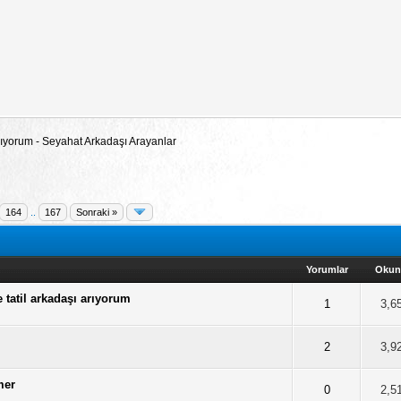
 Arıyorum - Seyahat Arkadaşı Arayanlar
164
..
167
Sonraki »
Yorumlar
Oku
 tatil arkadaşı arıyorum
Ortalama 0 Oy Verilmiş
2
3
4
5
1
3,6
Ortalama 0 Oy Verilmiş
2
3
4
5
2
3,9
mer
Ortalama 0 Oy Verilmiş
2
3
4
5
0
2,5