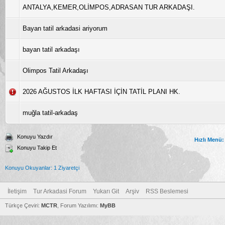
ANTALYA,KEMER,OLİMPOS,ADRASAN TUR ARKADAŞI.
Bayan tatil arkadasi ariyorum
bayan tatil arkadaşı
Olimpos Tatil Arkadaşı
2026 AĞUSTOS İLK HAFTASI İÇİN TATİL PLANI HK.
muğla tatil-arkadaş
Konuyu Yazdır
Hızlı Menü:
Konuyu Takip Et
Konuyu Okuyanlar: 1 Ziyaretçi
İletişim
Tur Arkadasi Forum
Yukarı Git
Arşiv
RSS Beslemesi
Türkçe Çeviri:
MCTR
, Forum Yazılımı:
MyBB