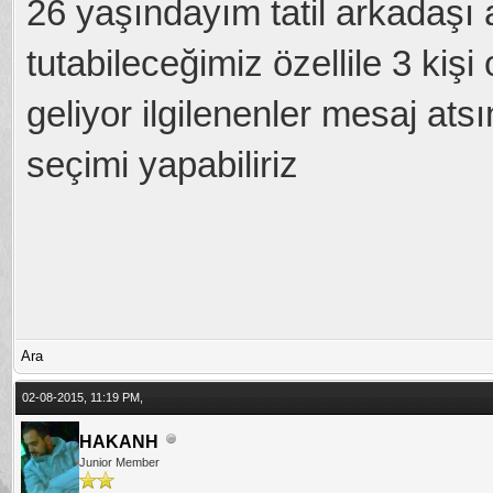
26 yaşındayım tatil arkadaşı
tutabileceğimiz özellile 3 kişi
geliyor ilgilenenler mesaj ats
seçimi yapabiliriz
Ara
02-08-2015, 11:19 PM,
HAKANH
Junior Member