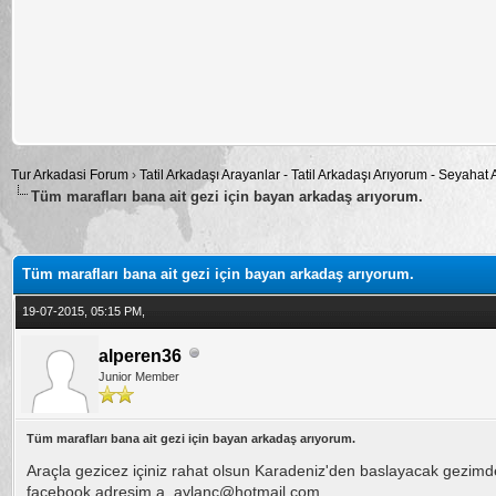
Tur Arkadasi Forum
›
Tatil Arkadaşı Arayanlar - Tatil Arkadaşı Arıyorum - Seyahat
Tüm marafları bana ait gezi için bayan arkadaş arıyorum.
alama: 0
Tüm marafları bana ait gezi için bayan arkadaş arıyorum.
19-07-2015, 05:15 PM,
alperen36
Junior Member
Tüm marafları bana ait gezi için bayan arkadaş arıyorum.
Araçla gezicez içiniz rahat olsun Karadeniz'den baslayacak gezimde 
facebook adresim a_aylanc@hotmail.com