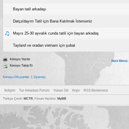
Bayan tatil arkadaşı
Datça'dayım Tatil için Bana Katılmak İsterseniz
Mayıs 25-30 ayvalık cunda tatili için bayan arkadaş
Tayland ve oradan vietnam için şubat
Konuyu Yazdır
Hızlı Menü:
Konuyu Takip Et
Konuyu Okuyanlar: 1 Ziyaretçi
İletişim
Tur Arkadasi Forum
Yukarı Git
Arşiv
RSS Beslemesi
Türkçe Çeviri:
MCTR
, Forum Yazılımı:
MyBB