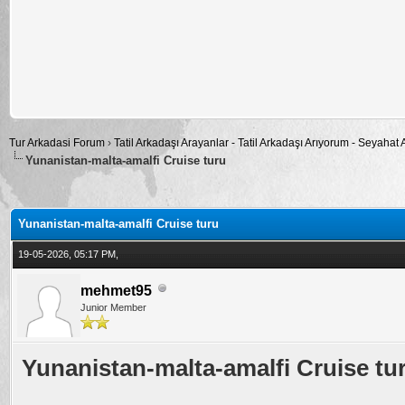
Tur Arkadasi Forum
›
Tatil Arkadaşı Arayanlar - Tatil Arkadaşı Arıyorum - Seyahat
Yunanistan-malta-amalfi Cruise turu
alama: 0
Yunanistan-malta-amalfi Cruise turu
19-05-2026, 05:17 PM,
mehmet95
Junior Member
Yunanistan-malta-amalfi Cruise tu