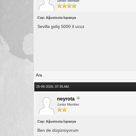
Senior Member
Cvp: Ağustosta İspanya
Sevilla gidiş 5000 tl ucuz
Ara
25-06-2026, 07:35 AM,
neyrota
Junior Member
Cvp: Ağustosta İspanya
Ben de düşünüyorum