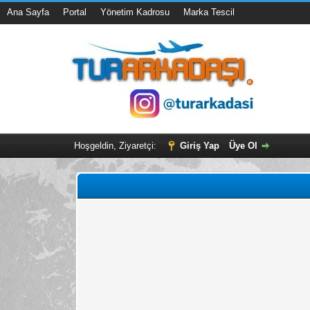
Ana Sayfa
Portal
Yönetim Kadrosu
Marka Tescil
Hoşgeldin, Ziyaretçi:
Giriş Yap
Üye Ol