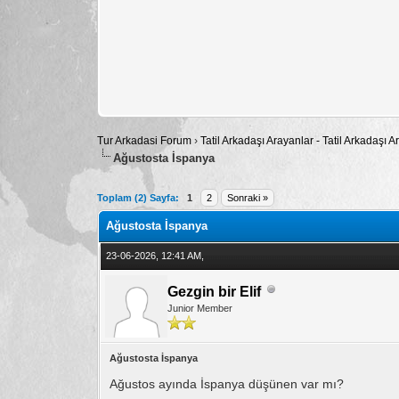
Tur Arkadasi Forum
›
Tatil Arkadaşı Arayanlar - Tatil Arkadaşı
Ağustosta İspanya
Toplam: 0 Oy - Ortalama: 0
1
2
3
4
5
Toplam (2) Sayfa:
1
2
Sonraki »
Ağustosta İspanya
23-06-2026, 12:41 AM,
Gezgin bir Elif
Junior Member
Ağustosta İspanya
Ağustos ayında İspanya düşünen var mı?