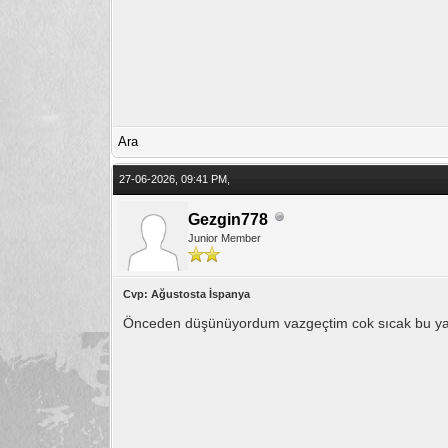
Ara
27-06-2026, 09:41 PM,
Gezgin778
Junior Member
Cvp: Ağustosta İspanya
Önceden düşünüyordum vazgeçtim cok sıcak bu yaz.