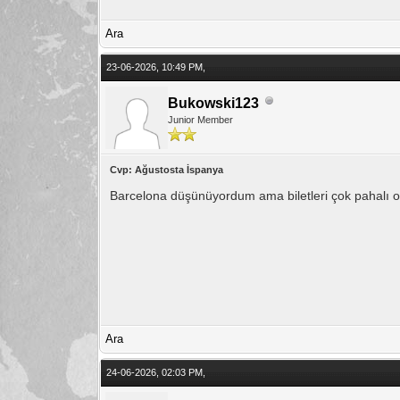
Ara
23-06-2026, 10:49 PM,
Bukowski123
Junior Member
Cvp: Ağustosta İspanya
Barcelona düşünüyordum ama biletleri çok pahalı o
Ara
24-06-2026, 02:03 PM,