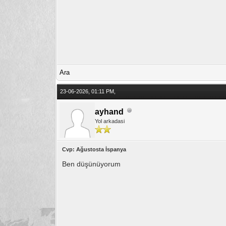
Ara
23-06-2026, 01:11 PM,
ayhand
Yol arkadasi
Cvp: Ağustosta İspanya
Ben düşünüyorum