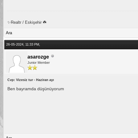
✨Realtr / Eskişehir ☘️
Ara
26-05-2024, 11:33 PM,
asarozge
Junior Member
Cvp: Vizesiz tur - Haziran ayı
Ben bayramda düşünüyorum