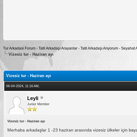
Tur Arkadasi Forum
›
Tatil Arkadaşı Arayanlar - Tatil Arkadaşı Arıyorum - Seyahat
Vizesiz tur - Haziran ayı
alama: 5
Vizesiz tur - Haziran ayı
06-04-2024, 11:16 AM,
Leyli
Junior Member
Vizesiz tur - Haziran ayı
Merhaba arkadaşlar 1 -23 haziran arasında vizesiz ülkeler için bayan