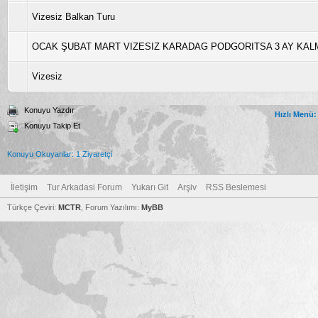
Vizesiz Balkan Turu
OCAK ŞUBAT MART VIZESIZ KARADAG PODGORITSA 3 AY KA
Vizesiz
Konuyu Yazdır
Hızlı Menü:
Konuyu Takip Et
Konuyu Okuyanlar: 1 Ziyaretçi
İletişim
Tur Arkadasi Forum
Yukarı Git
Arşiv
RSS Beslemesi
Türkçe Çeviri:
MCTR
, Forum Yazılımı:
MyBB