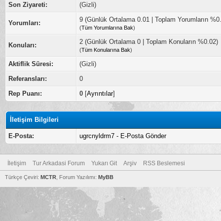
Son Ziyareti:
(Gizli)
9 (Günlük Ortalama 0.01 | Toplam Yorumların %0
Yorumları:
(
Tüm Yorumlarına Bak
)
2 (Günlük Ortalama 0 | Toplam Konuların %0.02)
Konuları:
(
Tüm Konularına Bak
)
Aktiflik Süresi:
(Gizli)
Referansları:
0
Rep Puanı:
0
[
Ayrıntılar
]
İletişim Bilgileri
E-Posta:
ugrcnyldrm7 - E-Posta Gönder
İletişim
Tur Arkadasi Forum
Yukarı Git
Arşiv
RSS Beslemesi
Türkçe Çeviri:
MCTR
, Forum Yazılımı:
MyBB