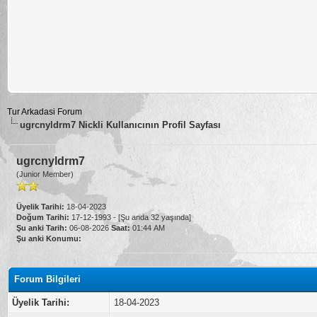
Tur Arkadasi Forum
ugrcnyldrm7 Nickli Kullanıcının Profil Sayfası
ugrcnyldrm7
(Junior Member)
Üyelik Tarihi:
18-04-2023
Doğum Tarihi:
17-12-1993 - [Şu anda 32 yaşında]
Şu anki Tarih:
06-08-2026
Saat:
01:44 AM
Şu anki Konumu:
Forum Bilgileri
Üyelik Tarihi:
18-04-2023