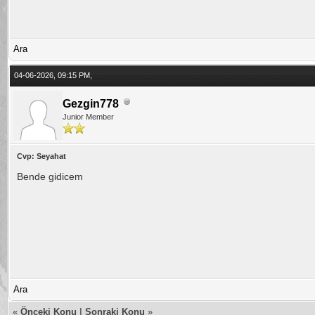
Ara
04-06-2026, 09:15 PM,
Gezgin778
Junior Member
Cvp: Seyahat
Bende gidicem
Ara
«
Önceki Konu
|
Sonraki Konu
»