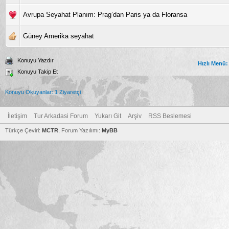
Avrupa Seyahat Planım: Prag’dan Paris ya da Floransa
Güney Amerika seyahat
Konuyu Yazdır
Hızlı Menü:
Konuyu Takip Et
Konuyu Okuyanlar: 1 Ziyaretçi
İletişim
Tur Arkadasi Forum
Yukarı Git
Arşiv
RSS Beslemesi
Türkçe Çeviri:
MCTR
, Forum Yazılımı:
MyBB