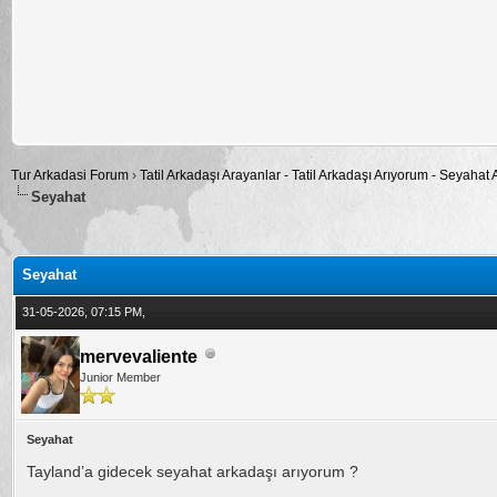
Tur Arkadasi Forum
›
Tatil Arkadaşı Arayanlar - Tatil Arkadaşı Arıyorum - Seyahat
Seyahat
alama: 0
Seyahat
31-05-2026, 07:15 PM,
mervevaliente
Junior Member
Seyahat
Tayland’a gidecek seyahat arkadaşı arıyorum ?