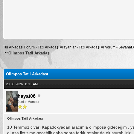
Tur Arkadasi Forum
›
Tatil Arkadaşı Arayanlar - Tatil Arkadaşı Arıyorum - Seyahat
Olimpos Tatil Arkadaşı
alama: 0
Olimpos Tatil Arkadaşı
29-06-2026, 11:13 AM,
hayat06
Junior Member
Olimpos Tatil Arkadaşı
10 Temmuz civarı Kapadokyadan aracımla olimposa gideceğim , yaklaş
olursa iletişime geçebilir,daha sonra farklı rotalar da oluşturabiliriz.