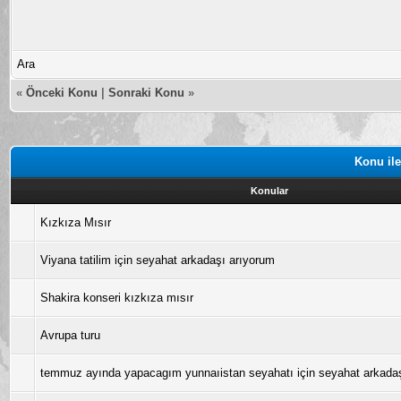
Ara
«
Önceki Konu
|
Sonraki Konu
»
Konu ile
Konular
Kızkıza Mısır
Viyana tatilim için seyahat arkadaşı arıyorum
Shakira konseri kızkıza mısır
Avrupa turu
temmuz ayında yapacagım yunnaıistan seyahatı için seyahat arkada