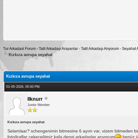
Tur Arkadasi Forum
›
Tatil Arkadaşı Arayanlar - Tatil Arkadaşı Arıyorum - Seyahat
Kızkıza avrupa seyahat
alama: 0
Kızkıza avrupa seyahat
01-05-2026, 05:00 PM,
Ilknurr
Junior Member
Kızkıza avrupa seyahat
Selamlaar? schengenimin bitmesine 6 ayım var, vizem bitmeden birk
fotoğraflar çekeceğimiz kafa dengi arkadaşlar arıyorum
henüz ül