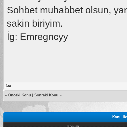
Sohbet muhabbet olsun, ya
sakin biriyim.
İg: Emregncyy
Ara
«
Önceki Konu
|
Sonraki Konu
»
Konu ile
Konular