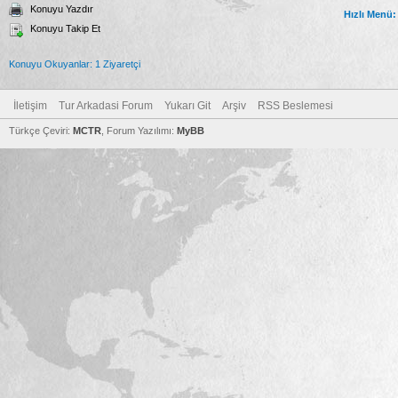
Konuyu Yazdır
Hızlı Menü:
Konuyu Takip Et
Konuyu Okuyanlar: 1 Ziyaretçi
İletişim
Tur Arkadasi Forum
Yukarı Git
Arşiv
RSS Beslemesi
Türkçe Çeviri:
MCTR
, Forum Yazılımı:
MyBB