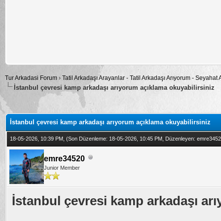
Tur Arkadasi Forum
›
Tatil Arkadaşı Arayanlar - Tatil Arkadaşı Arıyorum - Seyahat
İstanbul çevresi kamp arkadaşı arıyorum açıklama okuyabilirsiniz
alama: 0
İstanbul çevresi kamp arkadaşı arıyorum açıklama okuyabilirsiniz
18-05-2026, 10:39 PM,
(Son Düzenleme: 18-05-2026, 10:45 PM, Düzenleyen:
emre3452
emre34520
Junior Member
İstanbul çevresi kamp arkadaşı arı