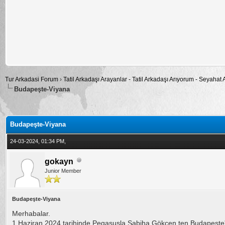
Tur Arkadasi Forum
›
Tatil Arkadaşı Arayanlar - Tatil Arkadaşı Arıyorum - Seyahat
Budapeşte-Viyana
alama: 0
Budapeşte-Viyana
24-03-2024, 01:34 PM,
gokayn
Junior Member
Budapeşte-Viyana
Merhabalar.
1 Haziran 2024 tarihinde Pegasusla Sabiha Gökçen ten Budapeşte'