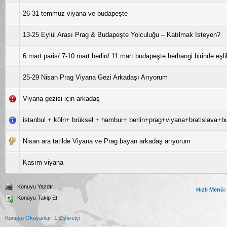
26-31 temmuz viyana ve budapeşte
13-25 Eylül Arası Prag & Budapeşte Yolculuğu – Katılmak İsteyen?
6 mart paris/ 7-10 mart berlin/ 11 mart budapeşte herhangi birinde eşlik
25-29 Nisan Prag Viyana Gezi Arkadaşı Arıyorum
Viyana gezisi için arkadaş
istanbul + köln+ brüksel + hambur+ berlin+prag+viyana+bratislava
Nisan ara tatilde Viyana ve Prag bayan arkadaş arıyorum
Kasım viyana
Konuyu Yazdır
Hızlı Menü:
Konuyu Takip Et
Konuyu Okuyanlar: 1 Ziyaretçi