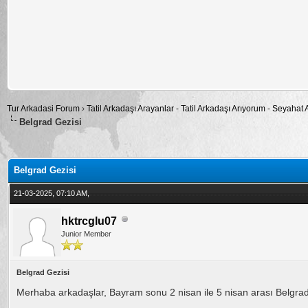
Tur Arkadasi Forum
›
Tatil Arkadaşı Arayanlar - Tatil Arkadaşı Arıyorum - Seyahat
Belgrad Gezisi
alama: 0
Belgrad Gezisi
21-03-2025, 07:10 AM,
hktrcglu07
Junior Member
Belgrad Gezisi
Merhaba arkadaşlar, Bayram sonu 2 nisan ile 5 nisan arası Belgrad 