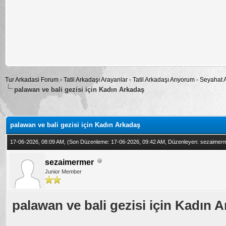
Tur Arkadasi Forum
›
Tatil Arkadaşı Arayanlar - Tatil Arkadaşı Arıyorum - Seyahat
palawan ve bali gezisi için Kadın Arkadaş
alama: 0
palawan ve bali gezisi için Kadın Arkadaş
17-06-2026, 08:09 AM,
(Son Düzenleme: 17-06-2026, 09:42 AM, Düzenleyen:
sezaimer
sezaimermer
Junior Member
palawan ve bali gezisi için Kadın 