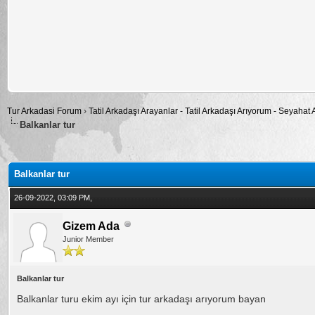
Tur Arkadasi Forum
›
Tatil Arkadaşı Arayanlar - Tatil Arkadaşı Arıyorum - Seyahat
Balkanlar tur
alama: 5
Balkanlar tur
26-09-2022, 03:09 PM,
Gizem Ada
Junior Member
Balkanlar tur
Balkanlar turu ekim ayı için tur arkadaşı arıyorum bayan