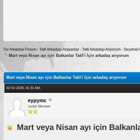
Tur Arkadasi Forum
›
Tatil Arkadaşı Arayanlar - Tatil Arkadaşı Arıyorum - Seyahat
Mart veya Nisan ayı için Balkanlar Tatil'i İçin arkadaş arıyorum
alama: 0
Mart veya Nisan ayı için Balkanlar Tatil'i İçin arkadaş arıyorum
02-01-2026, 01:31 AM,
eypymc
Junior Member
Mart veya Nisan ayı için Balkanla