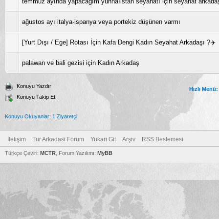
temmuz ayında yapacagım yunnaıistan seyahatı için seyahat arkada
ağustos ayı italya-ispanya veya portekiz düşünen varmı
[Yurt Dışı / Ege] Rotası İçin Kafa Dengi Kadın Seyahat Arkadaşı ?✈️
palawan ve bali gezisi için Kadın Arkadaş
Konuyu Yazdır
Hızlı Menü:
Konuyu Takip Et
Konuyu Okuyanlar: 1 Ziyaretçi
İletişim
Tur Arkadasi Forum
Yukarı Git
Arşiv
RSS Beslemesi
Türkçe Çeviri:
MCTR
, Forum Yazılımı:
MyBB