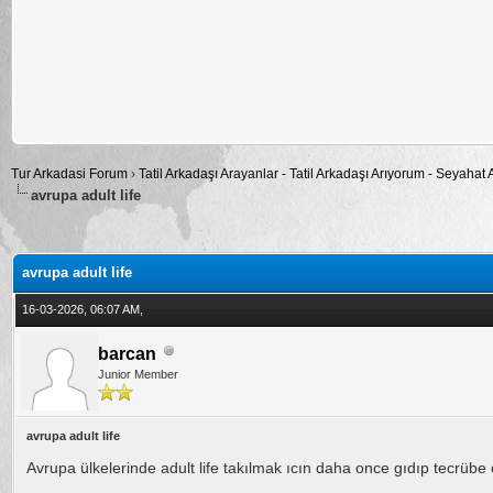
Tur Arkadasi Forum
›
Tatil Arkadaşı Arayanlar - Tatil Arkadaşı Arıyorum - Seyahat
avrupa adult life
alama: 0
avrupa adult life
16-03-2026, 06:07 AM,
barcan
Junior Member
avrupa adult life
Avrupa ülkelerinde adult life takılmak ıcın daha once gıdıp tecrübe