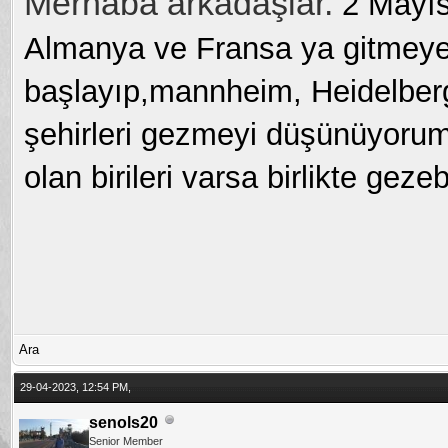
Merhaba arkadaşlar.
2 Mayıs
Almanya ve Fransa ya gitmeye
başlayıp,mannheim, Heidelberg
şehirleri gezmeyi düşünüyoru
olan birileri varsa birlikte gezebi
Ara
29-04-2023, 12:54 PM,
senols20
Senior Member