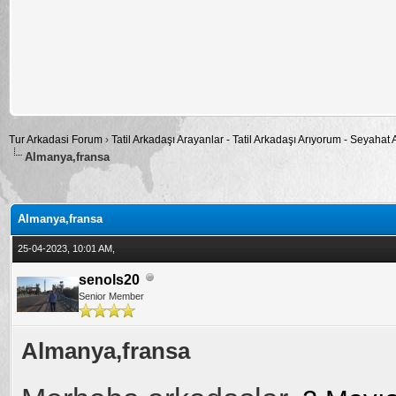
Tur Arkadasi Forum
›
Tatil Arkadaşı Arayanlar - Tatil Arkadaşı Arıyorum - Seyahat
Almanya,fransa
alama: 0
Almanya,fransa
25-04-2023, 10:01 AM,
senols20
Senior Member
Almanya,fransa