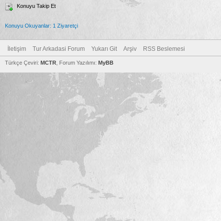
Konuyu Takip Et
Konuyu Okuyanlar: 1 Ziyaretçi
İletişim
Tur Arkadasi Forum
Yukarı Git
Arşiv
RSS Beslemesi
Türkçe Çeviri:
MCTR
, Forum Yazılımı:
MyBB