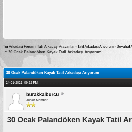
Tur Arkadasi Forum
›
Tatil Arkadaşı Arayanlar - Tatil Arkadaşı Arıyorum - Seyahat
30 Ocak Palandöken Kayak Tatil Arkadaşı Arıyorum
alama: 0
30 Ocak Palandöken Kayak Tatil Arkadaşı Arıyorum
24-01-2021, 09:22 PM,
burakkalburcu
Junior Member
30 Ocak Palandöken Kayak Tatil A