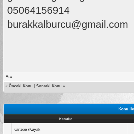
05064156914
burakkalburcu@gmail.com
Ara
«
Önceki Konu
|
Sonraki Konu
»
Konu ile
Konular
Kartepe /Kayak