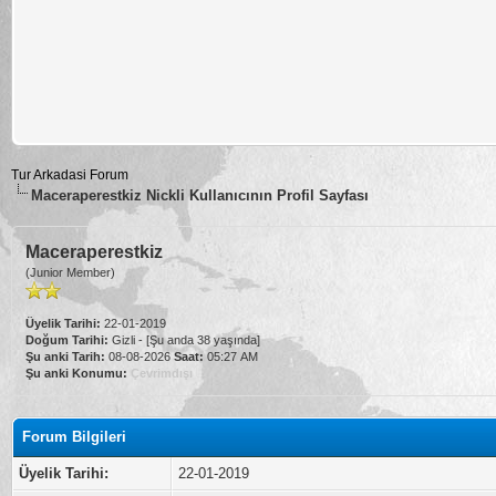
Tur Arkadasi Forum
Maceraperestkiz Nickli Kullanıcının Profil Sayfası
Maceraperestkiz
(Junior Member)
Üyelik Tarihi:
22-01-2019
Doğum Tarihi:
Gizli - [Şu anda 38 yaşında]
Şu anki Tarih:
08-08-2026
Saat:
05:27 AM
Şu anki Konumu:
Çevrimdışı
Forum Bilgileri
Üyelik Tarihi:
22-01-2019