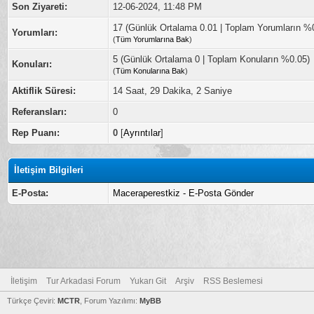
Son Ziyareti:
12-06-2024, 11:48 PM
17 (Günlük Ortalama 0.01 | Toplam Yorumların %
Yorumları:
(
Tüm Yorumlarına Bak
)
5 (Günlük Ortalama 0 | Toplam Konuların %0.05)
Konuları:
(
Tüm Konularına Bak
)
Aktiflik Süresi:
14 Saat, 29 Dakika, 2 Saniye
Referansları:
0
Rep Puanı:
0
[
Ayrıntılar
]
İletişim Bilgileri
E-Posta:
Maceraperestkiz - E-Posta Gönder
İletişim
Tur Arkadasi Forum
Yukarı Git
Arşiv
RSS Beslemesi
Türkçe Çeviri:
MCTR
, Forum Yazılımı:
MyBB