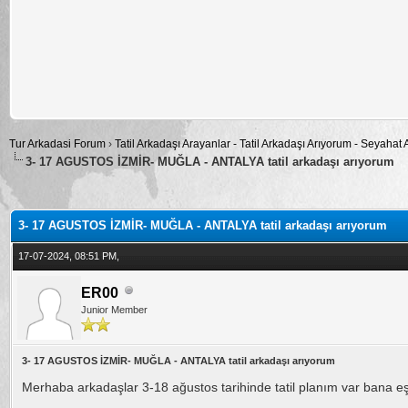
Tur Arkadasi Forum
›
Tatil Arkadaşı Arayanlar - Tatil Arkadaşı Arıyorum - Seyahat
3- 17 AGUSTOS İZMİR- MUĞLA - ANTALYA tatil arkadaşı arıyorum
alama: 0
3- 17 AGUSTOS İZMİR- MUĞLA - ANTALYA tatil arkadaşı arıyorum
17-07-2024, 08:51 PM,
ER00
Junior Member
3- 17 AGUSTOS İZMİR- MUĞLA - ANTALYA tatil arkadaşı arıyorum
Merhaba arkadaşlar 3-18 ağustos tarihinde tatil planım var bana e