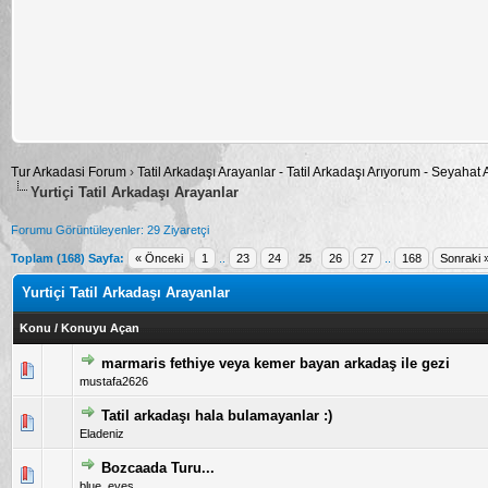
Tur Arkadasi Forum
›
Tatil Arkadaşı Arayanlar - Tatil Arkadaşı Arıyorum - Seyahat
Yurtiçi Tatil Arkadaşı Arayanlar
Forumu Görüntüleyenler: 29 Ziyaretçi
Toplam (168) Sayfa:
« Önceki
1
..
23
24
25
26
27
..
168
Sonraki 
Yurtiçi Tatil Arkadaşı Arayanlar
Konu
/
Konuyu Açan
marmaris fethiye veya kemer bayan arkadaş ile gezi
5 üzerinden 0 Oy - Toplam Ortalama 0 Oy Verilmiş
1
2
3
4
5
mustafa2626
Tatil arkadaşı hala bulamayanlar :)
5 üzerinden 0 Oy - Toplam Ortalama 0 Oy Verilmiş
1
2
3
4
5
Eladeniz
Bozcaada Turu...
5 üzerinden 0 Oy - Toplam Ortalama 0 Oy Verilmiş
1
2
3
4
5
blue_eyes