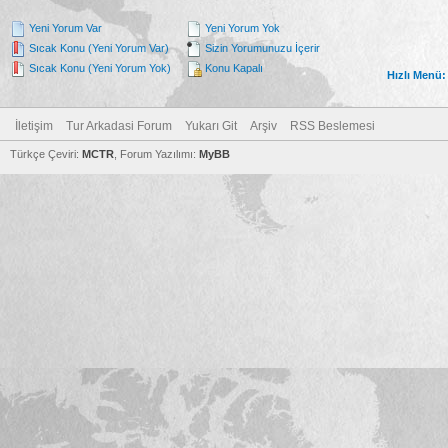
Yeni Yorum Var
Yeni Yorum Yok
Sıcak Konu (Yeni Yorum Var)
Sizin Yorumunuzu İçerir
Sıcak Konu (Yeni Yorum Yok)
Konu Kapalı
Hızlı Menü:
İletişim
Tur Arkadasi Forum
Yukarı Git
Arşiv
RSS Beslemesi
Türkçe Çeviri:
MCTR
, Forum Yazılımı:
MyBB