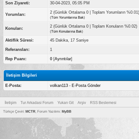
Son Ziyareti:
30-04-2023, 05:05 PM
2 (Günlük Ortalama 0 | Toplam Yorumların %0.01
Yorumları:
(
Tüm Yorumlarına Bak
)
2 (Günlük Ortalama 0 | Toplam Konuların %0.02)
Konuları:
(
Tüm Konularına Bak
)
Aktiflik Süresi:
45 Dakika, 17 Saniye
Referansları:
1
Rep Puanı:
0
[
Ayrıntılar
]
İletişim Bilgileri
E-Posta:
volkan113 - E-Posta Gönder
İletişim
Tur Arkadasi Forum
Yukarı Git
Arşiv
RSS Beslemesi
Türkçe Çeviri:
MCTR
, Forum Yazılımı:
MyBB