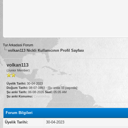
Tur Arkadasi Forum
volkan113 Nickli Kullanıcının Profil Sayfası
volkan113
(Junior Member)
Üyelik Tarihi:
30-04-2023
Doğum Tarihi:
08-07-1993 - [Şu anda 33 yaşında]
Şu anki Tarih:
06-08-2026
Saat:
05:05 AM
Şu anki Konumu:
Çevrimdışı
Forum Bilgileri
Üyelik Tarihi:
30-04-2023