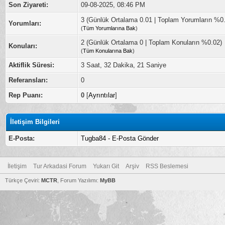
Son Ziyareti:
09-08-2025, 08:46 PM
3 (Günlük Ortalama 0.01 | Toplam Yorumların %0
Yorumları:
(
Tüm Yorumlarına Bak
)
2 (Günlük Ortalama 0 | Toplam Konuların %0.02)
Konuları:
(
Tüm Konularına Bak
)
Aktiflik Süresi:
3 Saat, 32 Dakika, 21 Saniye
Referansları:
0
Rep Puanı:
0
[
Ayrıntılar
]
İletişim Bilgileri
E-Posta:
Tugba84 - E-Posta Gönder
İletişim
Tur Arkadasi Forum
Yukarı Git
Arşiv
RSS Beslemesi
Türkçe Çeviri:
MCTR
, Forum Yazılımı:
MyBB