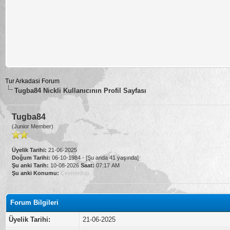
Tur Arkadasi Forum
Tugba84 Nickli Kullanıcının Profil Sayfası
Tugba84
(Junior Member)
Üyelik Tarihi:
21-06-2025
Doğum Tarihi:
06-10-1984 - [Şu anda 41 yaşında]
Şu anki Tarih:
10-08-2026
Saat:
07:17 AM
Şu anki Konumu:
Çevrimdışı
Forum Bilgileri
Üyelik Tarihi:
21-06-2025