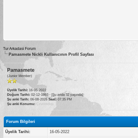
Tur Arkadasi Forum
Pamasmete Nickli Kullanıcının Profil Sayfası
Pamasmete
(Junior Member)
Üyelik Tarihi:
16-05-2022
Doğum Tarihi:
02-12-1993 - [Şu anda 32 yaşında]
Şu anki Tarih:
06-08-2026
Saat:
07:35 PM
Şu anki Konumu:
Çevrimdışı
Forum Bilgileri
Üyelik Tarihi:
16-05-2022