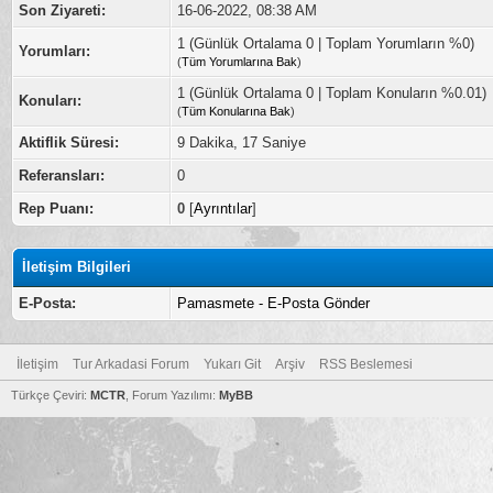
Son Ziyareti:
16-06-2022, 08:38 AM
1 (Günlük Ortalama 0 | Toplam Yorumların %0)
Yorumları:
(
Tüm Yorumlarına Bak
)
1 (Günlük Ortalama 0 | Toplam Konuların %0.01)
Konuları:
(
Tüm Konularına Bak
)
Aktiflik Süresi:
9 Dakika, 17 Saniye
Referansları:
0
Rep Puanı:
0
[
Ayrıntılar
]
İletişim Bilgileri
E-Posta:
Pamasmete - E-Posta Gönder
İletişim
Tur Arkadasi Forum
Yukarı Git
Arşiv
RSS Beslemesi
Türkçe Çeviri:
MCTR
, Forum Yazılımı:
MyBB