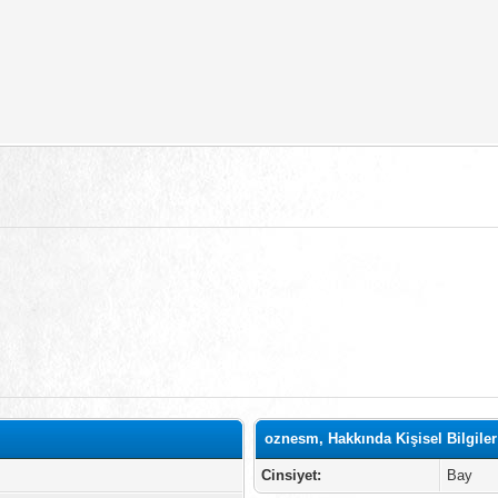
oznesm, Hakkında Kişisel Bilgiler
Cinsiyet:
Bay