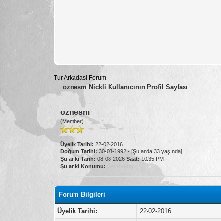
Tur Arkadasi Forum
oznesm Nickli Kullanıcının Profil Sayfası
oznesm
(Member)
Üyelik Tarihi:
22-02-2016
Doğum Tarihi:
30-08-1992 - [Şu anda 33 yaşında]
Şu anki Tarih:
08-08-2026
Saat:
10:35 PM
Şu anki Konumu:
Çevrimdışı
Forum Bilgileri
Üyelik Tarihi:
22-02-2016