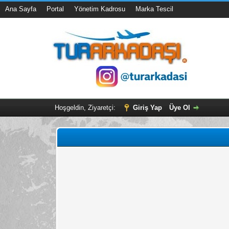
Ana Sayfa
Portal
Yönetim Kadrosu
Marka Tescil
Hoşgeldin, Ziyaretçi:
Giriş Yap
Üye Ol