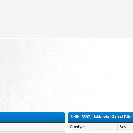
Nrllh_5507, Hakkında Kişisel Bilgi
Cinsiyet:
Bay