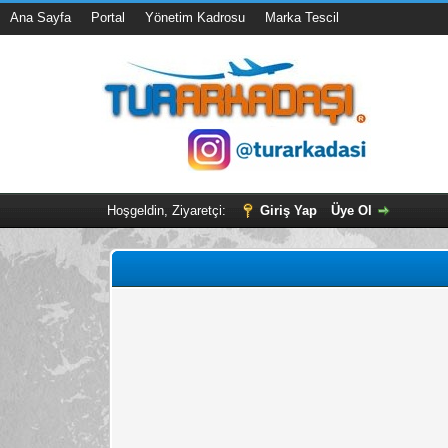
Ana Sayfa
Portal
Yönetim Kadrosu
Marka Tescil
Hoşgeldin, Ziyaretçi:
Giriş Yap
Üye Ol