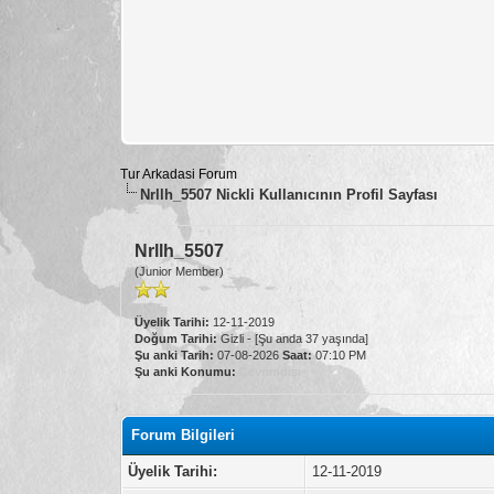
Tur Arkadasi Forum
Nrllh_5507 Nickli Kullanıcının Profil Sayfası
Nrllh_5507
(Junior Member)
Üyelik Tarihi:
12-11-2019
Doğum Tarihi:
Gizli - [Şu anda 37 yaşında]
Şu anki Tarih:
07-08-2026
Saat:
07:10 PM
Şu anki Konumu:
Çevrimdışı
Forum Bilgileri
Üyelik Tarihi:
12-11-2019