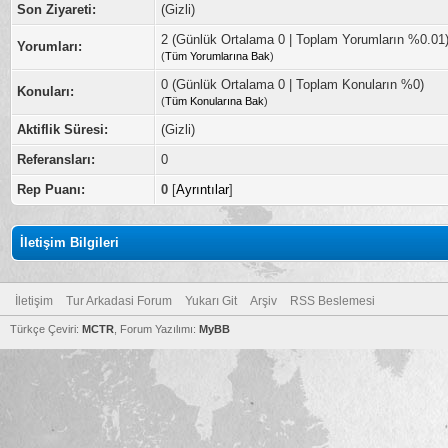
Son Ziyareti:
(Gizli)
2 (Günlük Ortalama 0 | Toplam Yorumların %0.01
Yorumları:
(
Tüm Yorumlarına Bak
)
0 (Günlük Ortalama 0 | Toplam Konuların %0)
Konuları:
(
Tüm Konularına Bak
)
Aktiflik Süresi:
(Gizli)
Referansları:
0
Rep Puanı:
0
[
Ayrıntılar
]
İletişim Bilgileri
İletişim
Tur Arkadasi Forum
Yukarı Git
Arşiv
RSS Beslemesi
Türkçe Çeviri:
MCTR
, Forum Yazılımı:
MyBB