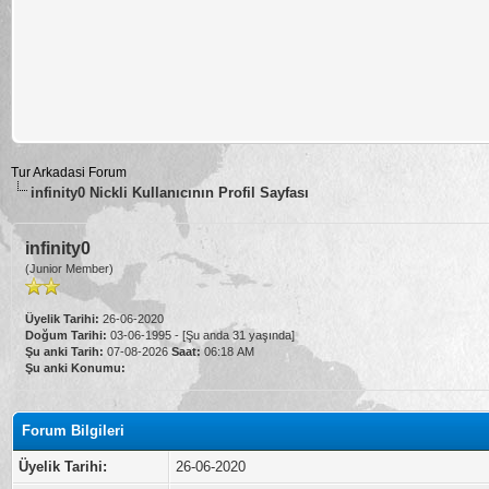
Tur Arkadasi Forum
infinity0 Nickli Kullanıcının Profil Sayfası
infinity0
(Junior Member)
Üyelik Tarihi:
26-06-2020
Doğum Tarihi:
03-06-1995 - [Şu anda 31 yaşında]
Şu anki Tarih:
07-08-2026
Saat:
06:18 AM
Şu anki Konumu:
Forum Bilgileri
Üyelik Tarihi:
26-06-2020