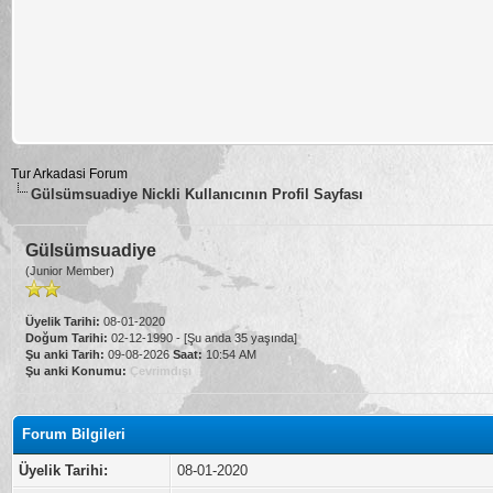
Tur Arkadasi Forum
Gülsümsuadiye Nickli Kullanıcının Profil Sayfası
Gülsümsuadiye
(Junior Member)
Üyelik Tarihi:
08-01-2020
Doğum Tarihi:
02-12-1990 - [Şu anda 35 yaşında]
Şu anki Tarih:
09-08-2026
Saat:
10:54 AM
Şu anki Konumu:
Çevrimdışı
Forum Bilgileri
Üyelik Tarihi:
08-01-2020