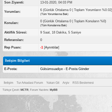
Son Ziyareti:
13-01-2020, 04:03 PM
6 (Günlük Ortalama 0 | Toplam Yorumların %0.02
Yorumları:
(
Tüm Yorumlarına Bak
)
0 (Günlük Ortalama 0 | Toplam Konuların %0)
Konuları:
(
Tüm Konularına Bak
)
Aktiflik Süresi:
9 Saat, 18 Dakika, 5 Saniye
Referansları:
0
Rep Puanı:
-1
[
Ayrıntılar
]
İletişim Bilgileri
E-Posta:
Gülsümsuadiye - E-Posta Gönder
İletişim
Tur Arkadasi Forum
Yukarı Git
Arşiv
RSS Beslemesi
Türkçe Çeviri:
MCTR
, Forum Yazılımı:
MyBB