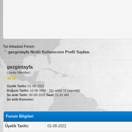
Tur Arkadasi Forum
gezgintayfa Nickli Kullanıcının Profil Sayfası
gezgintayfa
(Junior Member)
Üyelik Tarihi:
01-08-2022
Doğum Tarihi:
10-06-1995 - [Şu anda 31 yaşında]
Şu anki Tarih:
06-08-2026
Saat:
11:41 AM
Şu anki Konumu:
Forum Bilgileri
Üyelik Tarihi:
01-08-2022