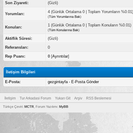
Son Ziyareti:
(Gizli)
4 (Günlük Ortalama 0 | Toplam Yorumların %0.01
Yorumları:
(
Tüm Yorumlarına Bak
)
1 (Günlük Ortalama 0 | Toplam Konuların %0.01)
Konuları:
(
Tüm Konularına Bak
)
Aktiflik Süresi:
(Gizli)
Referansları:
0
Rep Puanı:
0
[
Ayrıntılar
]
İletişim Bilgileri
E-Posta:
gezgintayfa - E-Posta Gönder
İletişim
Tur Arkadasi Forum
Yukarı Git
Arşiv
RSS Beslemesi
Türkçe Çeviri:
MCTR
, Forum Yazılımı:
MyBB