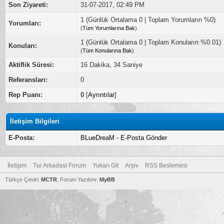
Son Ziyareti:
31-07-2017, 02:49 PM
1 (Günlük Ortalama 0 | Toplam Yorumların %0)
Yorumları:
(
Tüm Yorumlarına Bak
)
1 (Günlük Ortalama 0 | Toplam Konuların %0.01)
Konuları:
(
Tüm Konularına Bak
)
Aktiflik Süresi:
16 Dakika, 34 Saniye
Referansları:
0
Rep Puanı:
0
[
Ayrıntılar
]
İletişim Bilgileri
E-Posta:
BLueDreaM - E-Posta Gönder
İletişim
Tur Arkadasi Forum
Yukarı Git
Arşiv
RSS Beslemesi
Türkçe Çeviri:
MCTR
, Forum Yazılımı:
MyBB