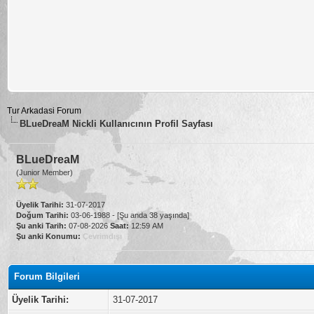
Tur Arkadasi Forum
BLueDreaM Nickli Kullanıcının Profil Sayfası
BLueDreaM
(Junior Member)
Üyelik Tarihi:
31-07-2017
Doğum Tarihi:
03-06-1988 - [Şu anda 38 yaşında]
Şu anki Tarih:
07-08-2026
Saat:
12:59 AM
Şu anki Konumu:
Çevrimdışı
Forum Bilgileri
Üyelik Tarihi:
31-07-2017