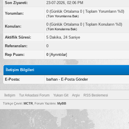
Son Ziyareti:
23-07-2026, 02:06 PM
0 (Günlük Ortalama 0 | Toplam Yorumların %0)
Yorumları:
(
Tüm Yorumlarına Bak
)
0 (Günlük Ortalama 0 | Toplam Konuların %0)
Konuları:
(
Tüm Konularına Bak
)
Aktiflik Süresi:
5 Dakika, 24 Saniye
Referansları:
0
Rep Puanı:
0
[
Ayrıntılar
]
İletişim Bilgileri
E-Posta:
barhan - E-Posta Gönder
İletişim
Tur Arkadasi Forum
Yukarı Git
Arşiv
RSS Beslemesi
Türkçe Çeviri:
MCTR
, Forum Yazılımı:
MyBB