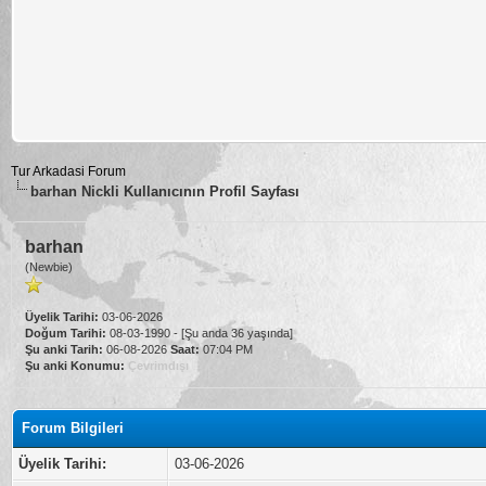
Tur Arkadasi Forum
barhan Nickli Kullanıcının Profil Sayfası
barhan
(Newbie)
Üyelik Tarihi:
03-06-2026
Doğum Tarihi:
08-03-1990 - [Şu anda 36 yaşında]
Şu anki Tarih:
06-08-2026
Saat:
07:04 PM
Şu anki Konumu:
Çevrimdışı
Forum Bilgileri
Üyelik Tarihi:
03-06-2026