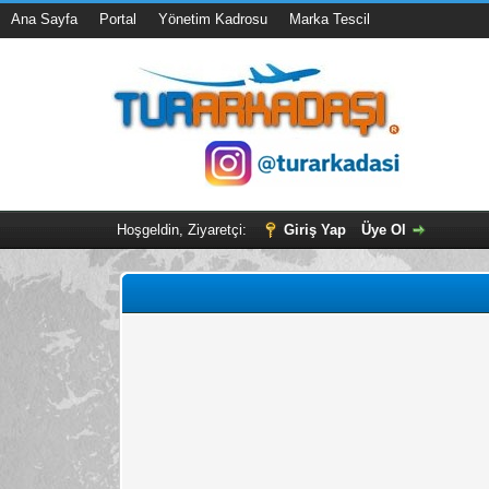
Ana Sayfa
Portal
Yönetim Kadrosu
Marka Tescil
Hoşgeldin, Ziyaretçi:
Giriş Yap
Üye Ol