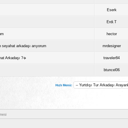
Eserk
Erdi.T
rum
hector
n seyahat arkadaşı arıyorum
mrdesigner
hat Arkadaşı ?✈️
traveler84
btuncel06
Hızlı Menü:
mesi