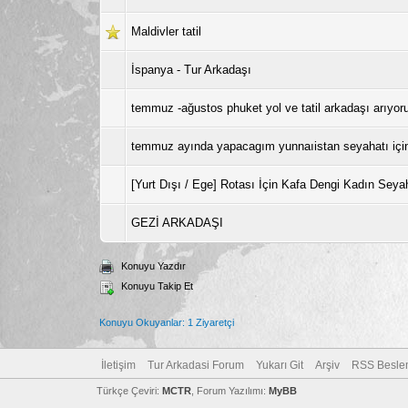
Maldivler tatil
İspanya - Tur Arkadaşı
temmuz -ağustos phuket yol ve tatil arkadaşı arıyo
temmuz ayında yapacagım yunnaıistan seyahatı içi
[Yurt Dışı / Ege] Rotası İçin Kafa Dengi Kadın Seya
GEZİ ARKADAŞI
Konuyu Yazdır
Konuyu Takip Et
Konuyu Okuyanlar: 1 Ziyaretçi
İletişim
Tur Arkadasi Forum
Yukarı Git
Arşiv
RSS Besle
Türkçe Çeviri:
MCTR
, Forum Yazılımı:
MyBB