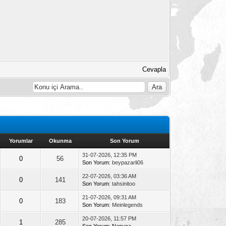
Cevapla
Yorumlar
Okunma
Son Yorum
31-07-2026, 12:35 PM
0
56
Son Yorum
: beypazarli06
22-07-2026, 03:36 AM
0
141
Son Yorum
: tahsinitoo
21-07-2026, 09:31 AM
0
183
Son Yorum
: Meinlegends
20-07-2026, 11:57 PM
1
285
Son Yorum
:
Nanuca