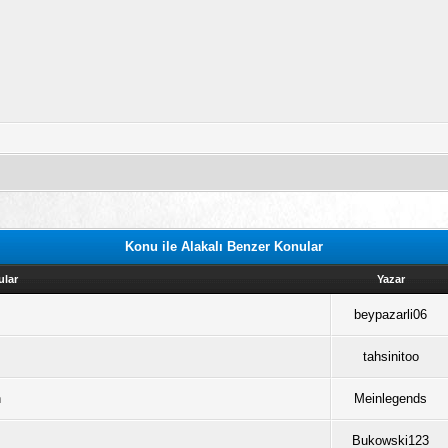
Konu ile Alakalı Benzer Konular
ular
Yazar
beypazarli06
tahsinitoo
n
Meinlegends
Bukowski123