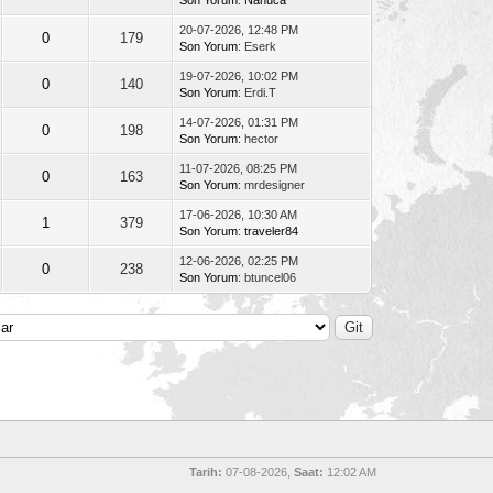
20-07-2026, 12:48 PM
0
179
Son Yorum
: Eserk
19-07-2026, 10:02 PM
0
140
Son Yorum
: Erdi.T
14-07-2026, 01:31 PM
0
198
Son Yorum
: hector
11-07-2026, 08:25 PM
0
163
Son Yorum
: mrdesigner
17-06-2026, 10:30 AM
1
379
Son Yorum
:
traveler84
12-06-2026, 02:25 PM
0
238
Son Yorum
: btuncel06
Tarih:
07-08-2026,
Saat:
12:02 AM