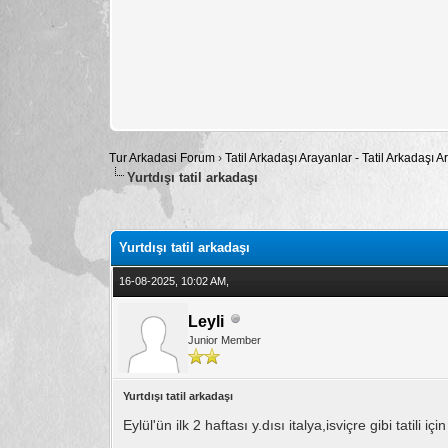
Tur Arkadasi Forum
›
Tatil Arkadaşı Arayanlar - Tatil Arkadaşı
Yurtdışı tatil arkadaşı
Toplam: 0 Oy - Ortalama: 0
1
2
3
4
5
Yurtdışı tatil arkadaşı
16-08-2025, 10:02 AM,
Leyli
Junior Member
Yurtdışı tatil arkadaşı
Eylül'ün ilk 2 haftası y.dısı italya,isviçre gibi tatil