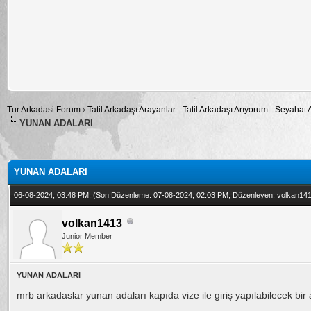
Tur Arkadasi Forum
›
Tatil Arkadaşı Arayanlar - Tatil Arkadaşı Arıyorum - Seyahat
YUNAN ADALARI
alama: 0
YUNAN ADALARI
06-08-2024, 03:48 PM,
(Son Düzenleme: 07-08-2024, 02:03 PM, Düzenleyen:
volkan14
volkan1413
Junior Member
YUNAN ADALARI
mrb arkadaslar yunan adaları kapıda vize ile giriş yapılabilecek bi