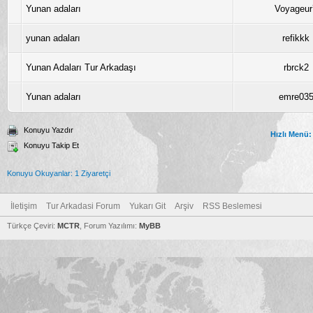
Yunan adaları
Voyageur
yunan adaları
refikkk
Yunan Adaları Tur Arkadaşı
rbrck2
Yunan adaları
emre03
Konuyu Yazdır
Hızlı Menü:
Konuyu Takip Et
Konuyu Okuyanlar: 1 Ziyaretçi
İletişim
Tur Arkadasi Forum
Yukarı Git
Arşiv
RSS Beslemesi
Türkçe Çeviri:
MCTR
, Forum Yazılımı:
MyBB