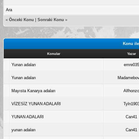
Ara
«
Önceki Konu
|
Sonraki Konu
»
Konu ile
Konular
Yazar
Yunan adaları
emre03
Yunan adaları
Madamebov
Mayısta Kanarya adaları
Alfhonz
VİZESİZ YUNAN ADALARI
Tyln190
YUNAN ADALARI
Can41
yunan adaları
Can41