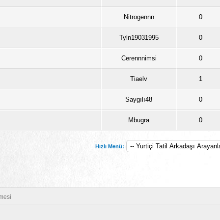
Nitrogennn
0
Tyln19031995
0
Cerennnimsi
0
Tiaelv
1
Saygılı48
0
Mbugra
0
Hızlı Menü:
mesi