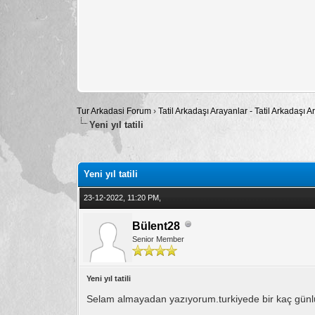
Tur Arkadasi Forum
›
Tatil Arkadaşı Arayanlar - Tatil Arkadaşı
Yeni yıl tatili
Toplam: 0 Oy - Ortalama: 0
1
2
3
4
5
Yeni yıl tatili
23-12-2022, 11:20 PM,
Bülent28
Senior Member
Yeni yıl tatili
Selam almayadan yazıyorum.turkiyede bir kaç günlük