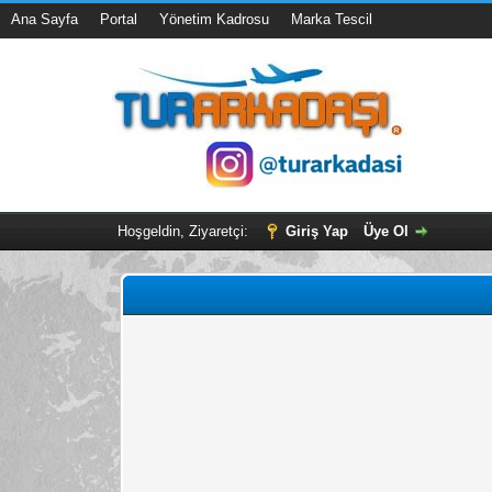
Ana Sayfa
Portal
Yönetim Kadrosu
Marka Tescil
Hoşgeldin, Ziyaretçi:
Giriş Yap
Üye Ol