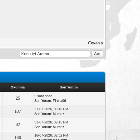
Cevapla
Okunma
Son Yorum
5 saat önce
25
Son Yorum
:
Firtina06
31-07-2026, 09:16 PM
107
Son Yorum
:
Murat.z
31-07-2026, 09:15 PM
82
Son Yorum
:
Murat.z
16-07-2026, 02:32 PM
186
Son Yorum
:
meg.emin