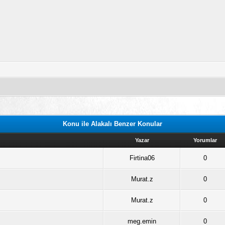
Konu ile Alakalı Benzer Konular
Yazar
Yorumlar
Firtina06
0
Murat.z
0
Murat.z
0
meg.emin
0