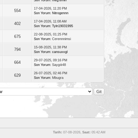
17-04-2026, 11:20 PM
554
Son Yorum
:
Nitrogennn
17-04-2026, 11:08 AM
402
Son Yorum
:
Tyln19031995
22-08-2025, 01:25 PM
675
Son Yorum
: Cerennnimsi
15-08-2025, 11:38 PM
794
Son Yorum
:
cansuxxgl
29-07-2025, 09:16 PM
664
Son Yorum
: Saygılı48
26-07-2025, 02:46 PM
629
Son Yorum
: Mbugra
Tarih:
07-08-2026,
Saat:
05:42 AM