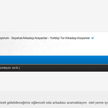
 Arıyorum - Seyahat Arkadaşı Arayanlar
›
Yurtdışı Tur Arkadaşı Arayanlar
üzenleyen:
slc41
.)
vizeli gidebileceğimiz eğlenceli oda arkadası aramaktayım otel yeme iç