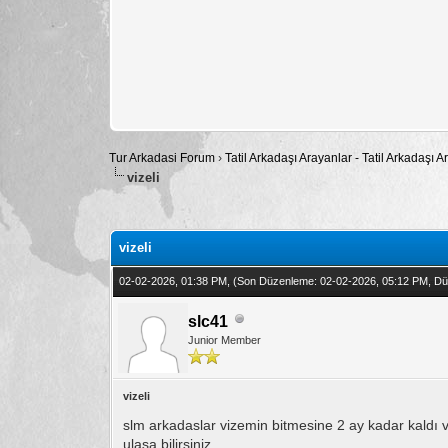
Tur Arkadasi Forum
›
Tatil Arkadaşı Arayanlar - Tatil Arkadaşı
vizeli
Toplam: 0 Oy - Ortalama: 0
1
2
3
4
5
vizeli
02-02-2026, 01:38 PM,
(Son Düzenleme: 02-02-2026, 05:12 PM, D
slc41
Junior Member
vizeli
slm arkadaslar vizemin bitmesine 2 ay kadar kaldı 
ulasa bilirsiniz