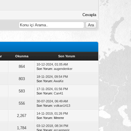
Cevapla
ar
Okunma
Son Yorum
10-12-2024, 01:05 AM
864
Son Yorum
: augendenker
18-11-2024, 09:54 PM
803
Son Yorum
: AwaKe
17-11-2024, 01:56 PM
583
Son Yorum
: Can41
30-07-2024, 06:49 AM
556
Son Yorum
: volkan1413
14-11-2019, 01:26 PM
2,267
Son Yorum
:
Mmrmr
03-12-2018, 08:34 PM
1,784
Son Yorum
: ercanmeric