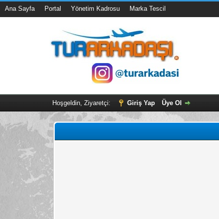
Ana Sayfa
Portal
Yönetim Kadrosu
Marka Tescil
Hoşgeldin, Ziyaretçi:
Giriş Yap
Üye Ol