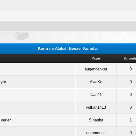
Konu ile Alakalı Benzer Konular
Yazar
Yoruml
augendenker
0
ıyor
AwaKe
0
Can41
0
volkan1413
0
 yerler
Sinanba
1
ercanmeric
0