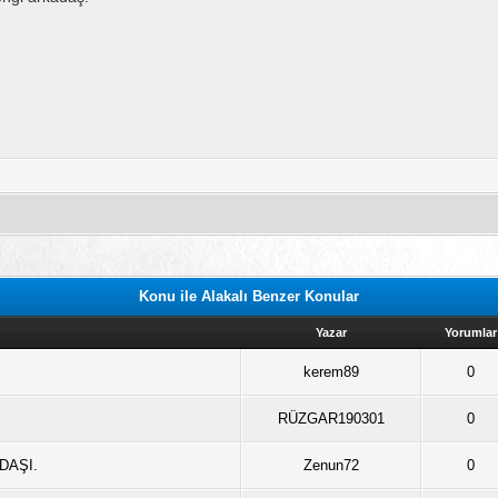
Konu ile Alakalı Benzer Konular
Yazar
Yorumlar
kerem89
0
RÜZGAR190301
0
DAŞI.
Zenun72
0