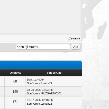
Cevapla
Okunma
Son Yorum
Dün, 12:40 AM
68
Son Yorum
:
kerem89
03-08-2026, 12:23 PM
140
Son Yorum
:
RÜZGAR190301
31-07-2026, 02:18 PM
171
Son Yorum
:
Zenun72