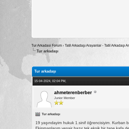
Tur Arkadasi Forum
›
Tatil Arkadaşı Arayanlar - Tatil Arkadaşı
Tur arkadaşı
Toplam: 0 Oy - Ortalama: 0
1
2
3
4
5
Tur arkadaşı
15-04-2024, 02:04 PM,
ahmeterenberber
Junior Member
Tur arkadaşı
19 yaşındayim hukuk 1.sinif öğrencisiyim. Kurban 
Ekipmanlarım vesair hazır tek eksik bir tane kafa d