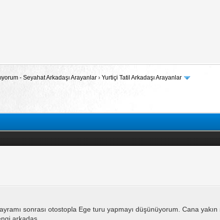
 Arıyorum - Seyahat Arkadaşı Arayanlar
›
Yurtiçi Tatil Arkadaşı Arayanlar
bayramı sonrası otostopla Ege turu yapmayı düşünüyorum. Cana yakın s
engi arkadaş.