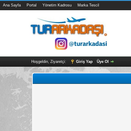
Ana Sayfa
Portal
Yönetim Kadrosu
Marka Tescil
Hoşgeldin, Ziyaretçi:
Giriş Yap
Üye Ol