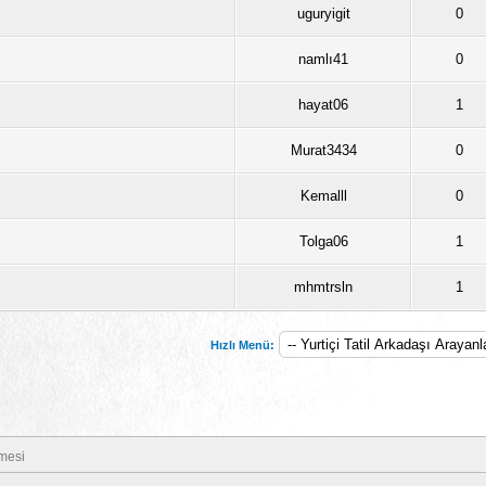
uguryigit
0
namlı41
0
hayat06
1
Murat3434
0
Kemalll
0
Tolga06
1
mhmtrsln
1
Hızlı Menü:
mesi