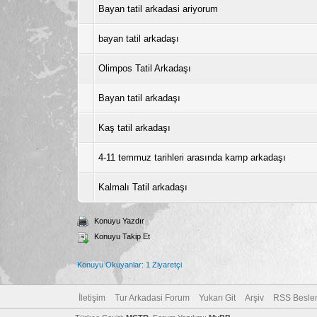
Bayan tatil arkadasi ariyorum
bayan tatil arkadaşı
Olimpos Tatil Arkadaşı
Bayan tatil arkadaşı
Kaş tatil arkadaşı
4-11 temmuz tarihleri arasında kamp arkadaşı
Kalmalı Tatil arkadaşı
Konuyu Yazdır
Konuyu Takip Et
Konuyu Okuyanlar: 1 Ziyaretçi
İletişim
Tur Arkadasi Forum
Yukarı Git
Arşiv
RSS Besle