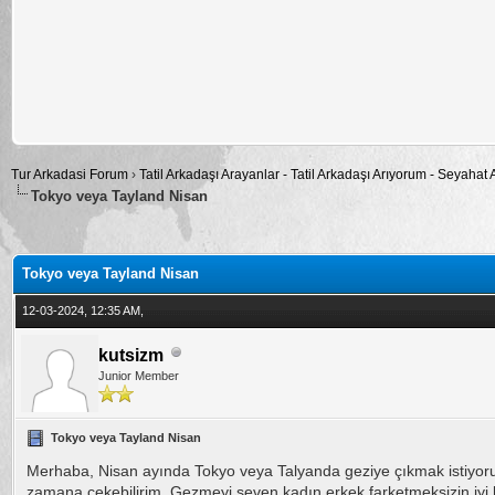
Tur Arkadasi Forum
›
Tatil Arkadaşı Arayanlar - Tatil Arkadaşı Arıyorum - Seyahat
Tokyo veya Tayland Nisan
alama: 0
Tokyo veya Tayland Nisan
12-03-2024, 12:35 AM,
kutsizm
Junior Member
Tokyo veya Tayland Nisan
Merhaba, Nisan ayında Tokyo veya Talyanda geziye çıkmak istiyorum
zamana çekebilirim. Gezmeyi seven kadın erkek farketmeksizin iyi b