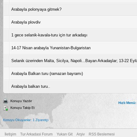
Arabayla polonyaya gitmek?
Arabayla plovdiv
1 gece selanik-kavala-turu için tur arkadaşı
14-17 Nisan arabayla Yunanistan-Bulgaristan
Selanik üzerinden Malta, Sicilya, Napoli...Bayan Arkadaşlar; 13-22 Eyl
Arabayla Balkan turu (ramazan bayramı)
Arabayla balkan turu..
Konuyu Yazdır
Hızlı Menü:
Konuyu Takip Et
Konuyu Okuyanlar: 1 Ziyaretçi
İletişim
Tur Arkadasi Forum
Yukarı Git
Arşiv
RSS Beslemesi