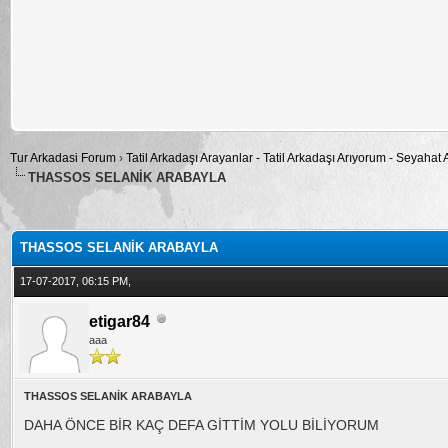
Tur Arkadasi Forum
›
Tatil Arkadaşı Arayanlar - Tatil Arkadaşı Arıyorum - Seyahat
THASSOS SELANİK ARABAYLA
alama: 4
THASSOS SELANİK ARABAYLA
17-07-2017, 06:15 PM,
etigar84
aaa
THASSOS SELANİK ARABAYLA
DAHA ÖNCE BİR KAÇ DEFA GİTTİM YOLU BİLİYORUM