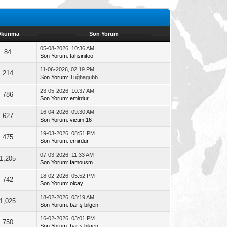
Okunma
Son Yorum
05-08-2026, 10:36 AM
84
Son Yorum
:
tahsinitoo
11-06-2026, 02:19 PM
214
Son Yorum
: Tuğbagubb
23-05-2026, 10:37 AM
786
Son Yorum
:
emirdur
16-04-2026, 09:30 AM
627
Son Yorum
:
victim.16
19-03-2026, 08:51 PM
475
Son Yorum
:
emirdur
07-03-2026, 11:33 AM
1,205
Son Yorum
:
famousm
18-02-2026, 05:52 PM
742
Son Yorum
:
olcay
18-02-2026, 03:19 AM
1,025
Son Yorum
:
barış bilgen
16-02-2026, 03:01 PM
750
Son Yorum
:
barış bilgen