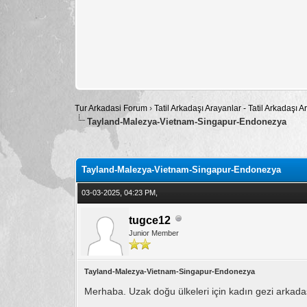
Tur Arkadasi Forum
›
Tatil Arkadaşı Arayanlar - Tatil Arkadaşı
Tayland-Malezya-Vietnam-Singapur-Endonezya
Toplam: 0 Oy - Ortalama: 0
1
2
3
4
5
Tayland-Malezya-Vietnam-Singapur-Endonezya
03-03-2025, 04:23 PM,
tugce12
Junior Member
Tayland-Malezya-Vietnam-Singapur-Endonezya
Merhaba. Uzak doğu ülkeleri için kadın gezi arkadaş