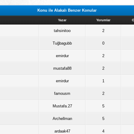
Konu ile Alakalı Benzer Konular
Yazar
Yorumlar
tahsinitoo
2
Tuğbagubb
0
emirdur
2
mustafa88
2
emirdur
1
famousm
2
Mustafa.27
5
Archellman
5
ardaak47
4