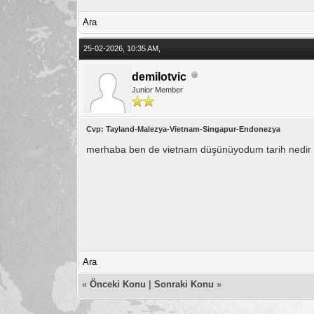
Ara
25-02-2026, 10:35 AM,
demilotvic
Junior Member
Cvp: Tayland-Malezya-Vietnam-Singapur-Endonezya
merhaba ben de vietnam düşünüyodum tarih nedir a
Ara
«
Önceki Konu
|
Sonraki Konu
»