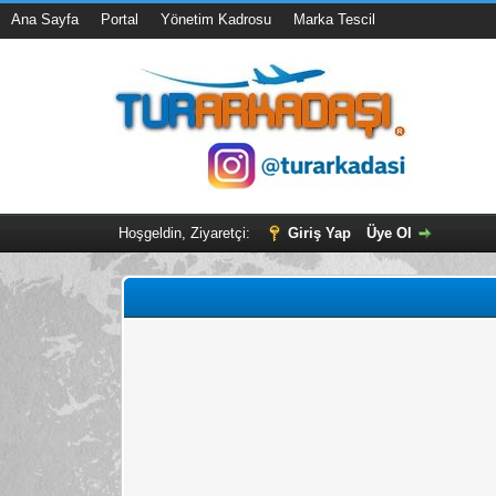
Ana Sayfa
Portal
Yönetim Kadrosu
Marka Tescil
Hoşgeldin, Ziyaretçi:
Giriş Yap
Üye Ol