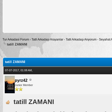
Tur Arkadasi Forum
›
Tatil Arkadaşı Arayanlar - Tatil Arkadaşı Arıyorum - Seyahat
tatill ZAMANI
alama: 0
tatill ZAMANI
07-07-2017, 01:08 AM,
pyrz42
Junior Member
tatill ZAMANI