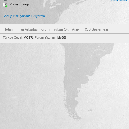
Konuyu Takip Et
Konuyu Okuyanlar: 1 Ziyaretçi
İletişim
Tur Arkadasi Forum
Yukarı Git
Arşiv
RSS Beslemesi
Türkçe Çeviri:
MCTR
, Forum Yazılımı:
MyBB