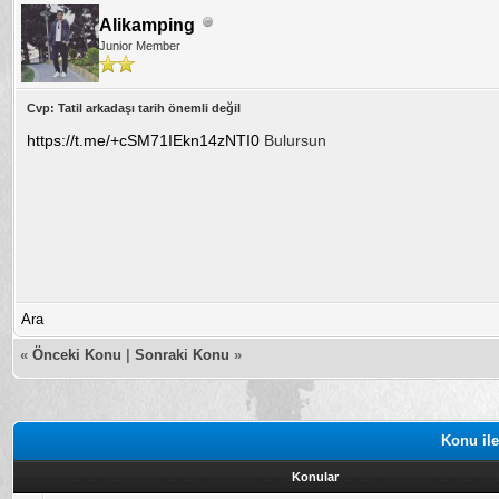
Alikamping
Junior Member
Cvp: Tatil arkadaşı tarih önemli değil
https://t.me/+cSM71IEkn14zNTI0
Bulursun
Ara
«
Önceki Konu
|
Sonraki Konu
»
Konu ile
Konular