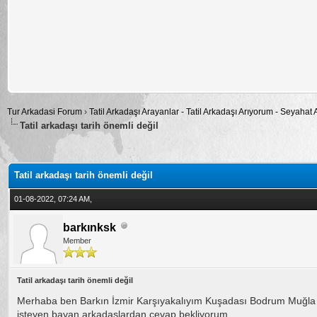
Tur Arkadasi Forum
›
Tatil Arkadaşı Arayanlar - Tatil Arkadaşı Arıyorum - Seyahat
Tatil arkadaşı tarih önemli değil
alama: 5
Tatil arkadaşı tarih önemli değil
01-08-2022, 07:24 AM,
barkınksk
Member
Tatil arkadaşı tarih önemli değil
Merhaba ben Barkın İzmir Karşıyakalıyım Kuşadası Bodrum Muğla bu
isteyen bayan arkadaşlardan cevap bekliyorum